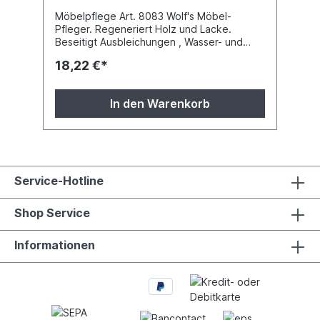
Möbelpflege Art. 8083 Wolf's Möbel-
Pfleger. Regeneriert Holz und Lacke.
Beseitigt Ausbleichungen , Wasser- und
Alkohol-Flecke, Grauschleier, Putzstreifen,
18,22 €*
Griff- und Schmutzstellen. Für helle bis
dunkle lackierte Möbel. 500ml Flasche.
Druckfehler und Preisänderungen
In den Warenkorb
vorbehalten.
Service-Hotline
Shop Service
Informationen