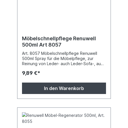
Möbelschnellpflege Renuwell
500ml Art 8057
Art. 8057 Möbelschnellpflege Renuwell
500ml Spray für die Möbelpflege, zur
Reinung von Leder- auch Leder-Sofa-, auch
zum Schutz von Mamor! Reinigt und
9,89 €*
versiegelt mit Wachs!
In den Warenkorb