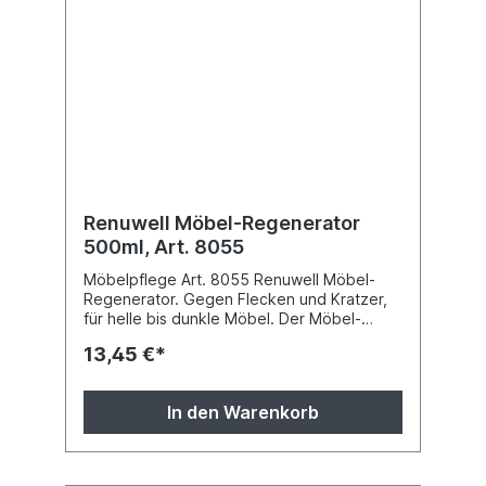
Renuwell Möbel-Regenerator
500ml, Art. 8055
Möbelpflege Art. 8055 Renuwell Möbel-
Regenerator. Gegen Flecken und Kratzer,
für helle bis dunkle Möbel. Der Möbel-
Auffrischer mit Tiefenwirkung zum
13,45 €*
Entfernen von Flecken, zum Auffrischen,
Reinigen und Pflegen - 500ml . Druckfehler
und Preisänderungen vorbehalten.
In den Warenkorb