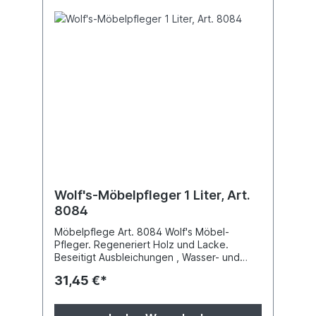
Wolf's-Möbelpfleger 1 Liter, Art.
8084
Möbelpflege Art. 8084 Wolf's Möbel-
Pfleger. Regeneriert Holz und Lacke.
Beseitigt Ausbleichungen , Wasser- und
Alkohol-Flecke, Grauschleier, Putzstreifen,
31,45 €*
Griff- und Schmutzstellen. Für helle bis
dunkle lackierte Möbel, 1 Liter Flasche.
Druckfehler und Preisänderungen