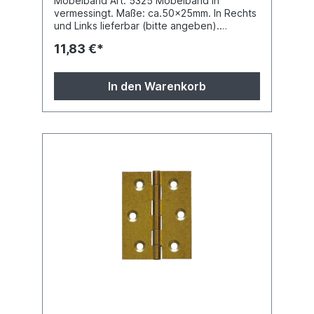
Möbelband Art. 5325 Möbelband in
vermessingt. Maße: ca.50x25mm. In Rechts
und Links lieferbar (bitte angeben).
Druckfehler und Preisänderungen
11,83 €*
vorbehalten.
In den Warenkorb