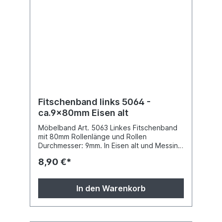
Fitschenband links 5064 -
ca.9x80mm Eisen alt
Möbelband Art. 5063 Linkes Fitschenband
mit 80mm Rollenlänge und Rollen
Durchmesser: 9mm. In Eisen alt und Messing
pattiniert lieferbar (bitte angeben). Die
8,90 €*
Messingfitschen haben etwas andere
Zierköpfe.
In den Warenkorb