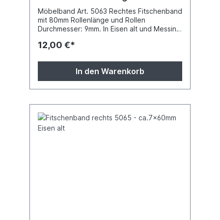
Möbelband Art. 5063 Rechtes Fitschenband
mit 80mm Rollenlänge und Rollen
Durchmesser: 9mm. In Eisen alt und Messing
pattiniert lieferbar (bitte angeben). Die
12,00 €*
Messingfitschen haben etwas andere
Zierköpfe.
In den Warenkorb