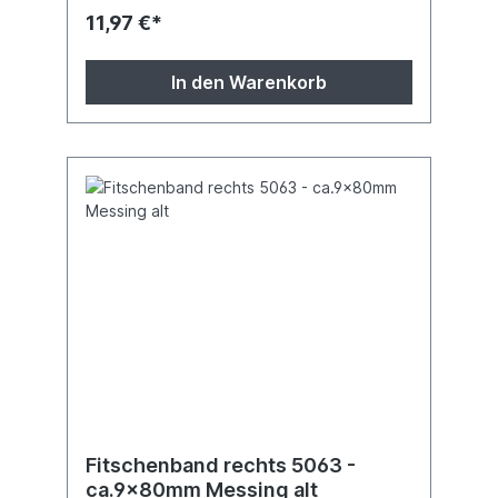
Messing pattiniert lieferbar (bitte angeben).
11,97 €*
Die Messingfitschen haben etwas andere
Zierköpfe.
In den Warenkorb
Fitschenband rechts 5063 -
ca.9x80mm Messing alt