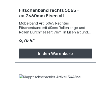
Fitschenband rechts 5065 -
ca.7x60mm Eisen alt
Möbelband Art. 5065 Rechtes
Fitschenband mit 60mm Rollenlänge und
Rollen Durchmesser: 7mm. In Eisen alt und
Messing pattiniert lieferbar (bitte angeben).
6,76 €*
Die Messingfitschen haben etwas andere
Zierköpfe.
In den Warenkorb