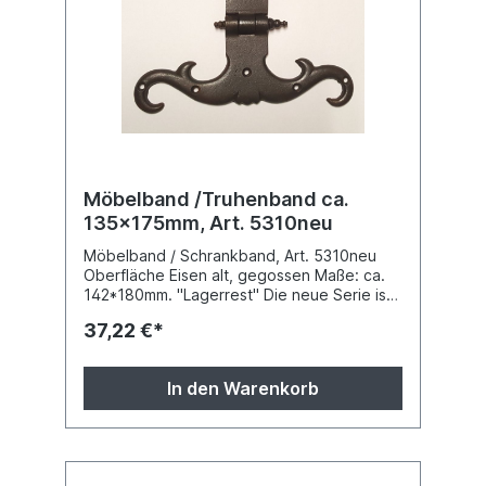
Möbelband /Truhenband ca.
135x175mm, Art. 5310neu
Möbelband / Schrankband, Art. 5310neu
Oberfläche Eisen alt, gegossen Maße: ca.
142*180mm. "Lagerrest" Die neue Serie ist
gestanzt ! Druckfehler und
37,22 €*
Preisänderungen vorbehalten.
In den Warenkorb