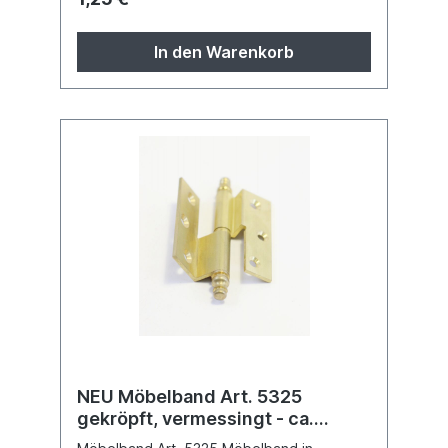
Löchern zum Befestigen.
In den Warenkorb
NEU Möbelband Art. 5325
gekröpft, vermessingt - ca.
50x25mm, 75mm Rolle L