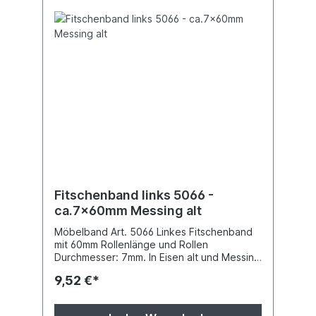
Fitschenband links 5066 -
ca.7x60mm Messing alt
Möbelband Art. 5066 Linkes Fitschenband
mit 60mm Rollenlänge und Rollen
Durchmesser: 7mm. In Eisen alt und Messing
pattiniert lieferbar (bitte angeben). Die
9,52 €*
Messingfitschen haben etwas andere
Zierköpfe.