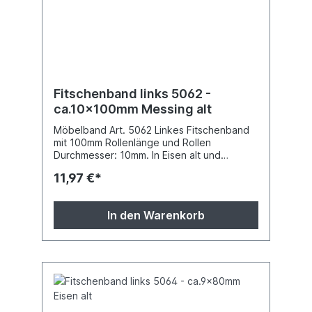
Fitschenband links 5062 -
ca.10x100mm Messing alt
Möbelband Art. 5062 Linkes Fitschenband
mit 100mm Rollenlänge und Rollen
Durchmesser: 10mm. In Eisen alt und
Messing pattiniert lieferbar (bitte angeben).
11,97 €*
Die Messingfitschen haben etwas andere
Zierköpfe.
In den Warenkorb