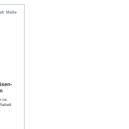
m
e ca.
% Rabatt.