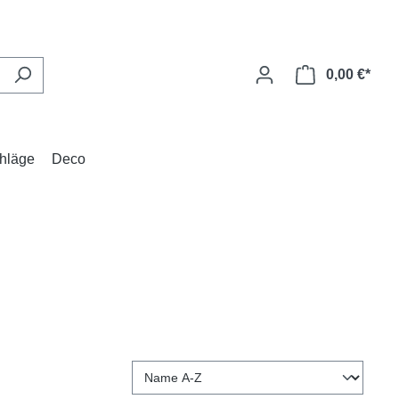
0,00 €*
hläge
Deco