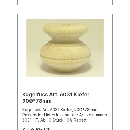
Schrankfüße sind deutsche Qualitätsware
aus Massivholz, da Holz ein Naturprodukt
ist, können die Füße auch schon einmal
einen kleinen Ast haben, das ist dann ein
Zeichen seiner Wertigkeit und kein Mängel.
Ab 10 Stück 10% Rabatt Passender
Hinterfuss hat die Artilkelnummer 6030 HF
Kugelfuss Art. 6031 Kiefer,
90Ø*78mm
Kugelfuss Art. 6031 Kiefer, 90Ø*78mm.
Passender Hinterfuss hat die Artilkelnummer
6031 HF. Ab 10 Stück 10% Rabatt
Ab
6,85 €*