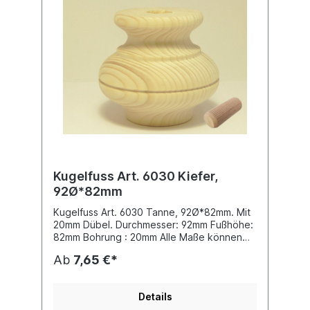
Zeichen seiner Wertigkeit und kein Mängel.
Ab 10 Stück 10% Rabatt Passender
Hinterfuss hat die Artilkelnummer 6028 HF
Kugelfuss Art. 6030 Kiefer,
92Ø*82mm
Kugelfuss Art. 6030 Tanne, 92Ø*82mm. Mit
20mm Dübel. Durchmesser: 92mm Fußhöhe:
82mm Bohrung : 20mm Alle Maße können
leicht abweichen. Inklusive
Ab
7,65 €*
Befestigungsdübel aus Buche, sauber
gedrechselt, fein geschliffen. Sie können
die Oberfläche je nach Bedarf beizen, ölen,
Details
wachsen oder lackieren. Unsere