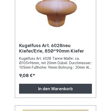
Kugelfuss Art. 6028neu
Kiefer/Erle, 85Ø*90mm Kiefer
Kugelfuss Art. 6028 Tanne Maße: ca.
Ø105*96mm, mit 20mm Dübel. Durchmesser:
105mm Fußhöhe: 96mm Bohrung : 20mm Alle
Maße können leicht abweichen. Inklusive
9,08 €*
Befestigungsdübel aus Buche, sauber
gedrechselt, fein geschliffen. Sie können
die Oberfläche je nach Bedarf beizen, ölen,
In den Warenkorb
wachsen oder lackieren. Unsere
Schrankfüße sind deutsche Qualitätsware
aus Massivholz, da Holz ein Naturprodukt
ist, können die Füße auch schon einmal
einen kleinen Ast haben, das ist dann ein