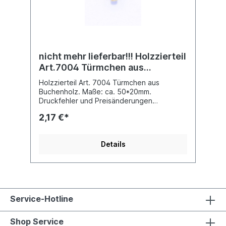
nicht mehr lieferbar!!! Holzzierteil
Art.7004 Türmchen aus
Buchenholz. Maße: ca.50*20mm
Holzzierteil Art. 7004 Türmchen aus
Auslauf-Artikel!!!
Buchenholz. Maße: ca. 50*20mm.
Druckfehler und Preisänderungen
vorbehalten..
2,17 €*
Details
Service-Hotline
Shop Service